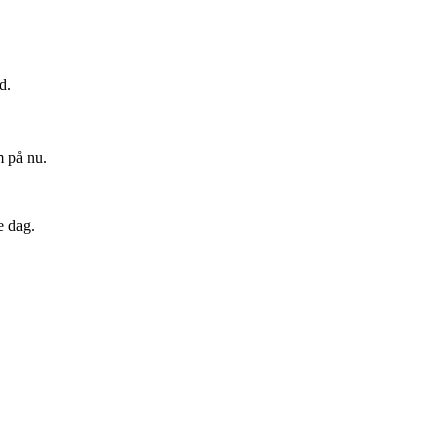
d.
m på nu.
e dag.