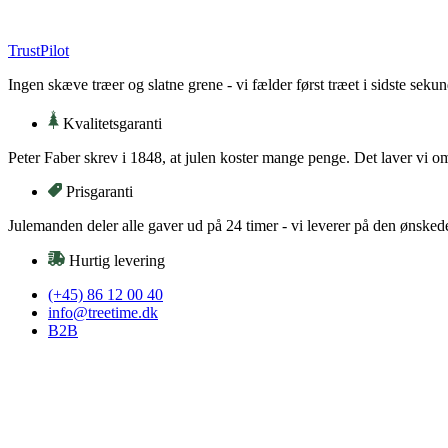
Videre
til
TrustPilot
indhold
Ingen skæve træer og slatne grene - vi fælder først træet i sidste sekun
Kvalitetsgaranti
Peter Faber skrev i 1848, at julen koster mange penge. Det laver vi o
Prisgaranti
Julemanden deler alle gaver ud på 24 timer - vi leverer på den ønsked
Hurtig levering
(+45) 86 12 00 40
info@treetime.dk
B2B