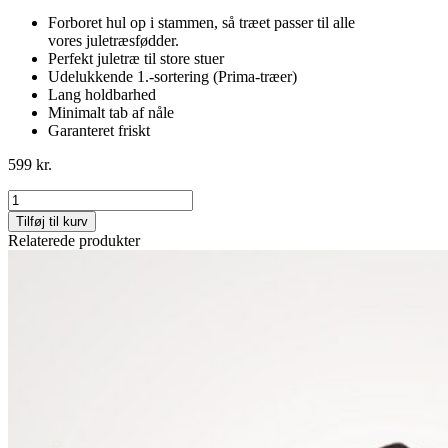
Forboret hul op i stammen, så træet passer til alle
vores juletræsfødder.
Perfekt juletræ til store stuer
Udelukkende 1.-sortering (Prima-træer)
Lang holdbarhed
Minimalt tab af nåle
Garanteret friskt
599
kr.
Stort
Juletræ
Tilføj til kurv
(2,00-
Relaterede produkter
2,25
m)
antal