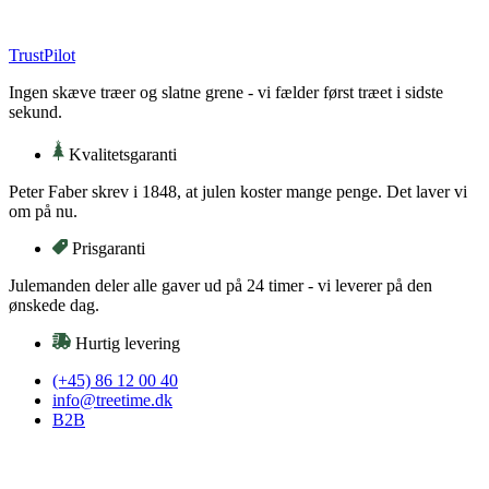
Videre
til
TrustPilot
indhold
Ingen skæve træer og slatne grene - vi fælder først træet i sidste
sekund.
Kvalitetsgaranti
Peter Faber skrev i 1848, at julen koster mange penge. Det laver vi
om på nu.
Prisgaranti
Julemanden deler alle gaver ud på 24 timer - vi leverer på den
ønskede dag.
Hurtig levering
(+45) 86 12 00 40
info@treetime.dk
B2B