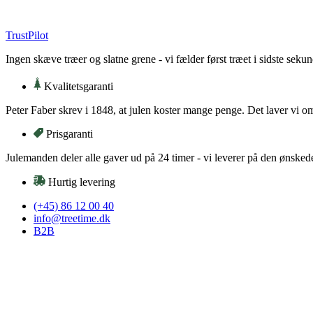
Videre
til
TrustPilot
indhold
Ingen skæve træer og slatne grene - vi fælder først træet i sidste sekun
Kvalitetsgaranti
Peter Faber skrev i 1848, at julen koster mange penge. Det laver vi o
Prisgaranti
Julemanden deler alle gaver ud på 24 timer - vi leverer på den ønsked
Hurtig levering
(+45) 86 12 00 40
info@treetime.dk
B2B