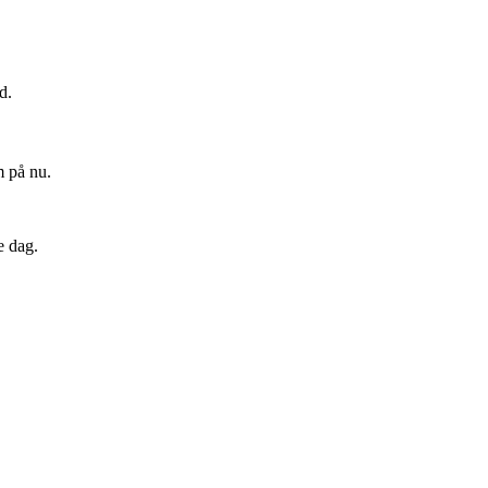
d.
m på nu.
e dag.