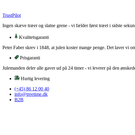
Videre
til
TrustPilot
indhold
Ingen skæve træer og slatne grene - vi fælder først træet i sidste sekun
Kvalitetsgaranti
Peter Faber skrev i 1848, at julen koster mange penge. Det laver vi o
Prisgaranti
Julemanden deler alle gaver ud på 24 timer - vi leverer på den ønsked
Hurtig levering
(+45) 86 12 00 40
info@treetime.dk
B2B