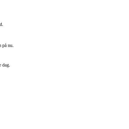
d.
m på nu.
e dag.