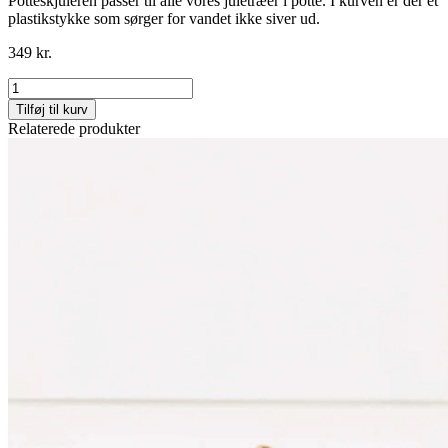
Potteskjuleren passer til alle vores juletræer i potte. I kurven er der et
plastikstykke som sørger for vandet ikke siver ud.
349
kr.
Potteskjuler
i
Tilføj til kurv
flet
Relaterede produkter
antal