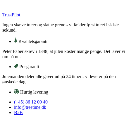
Videre
til
TrustPilot
indhold
Ingen skæve træer og slatne grene - vi fælder først træet i sidste
sekund.
Kvalitetsgaranti
Peter Faber skrev i 1848, at julen koster mange penge. Det laver vi
om på nu.
Prisgaranti
Julemanden deler alle gaver ud på 24 timer - vi leverer på den
ønskede dag.
Hurtig levering
(+45) 86 12 00 40
info@treetime.dk
B2B