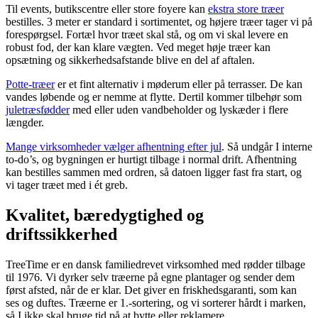
Til events, butikscentre eller store foyere kan
ekstra store træer
bestilles. 3 meter er standard i sortimentet, og højere træer tager vi på
forespørgsel. Fortæl hvor træet skal stå, og om vi skal levere en
robust fod, der kan klare vægten. Ved meget høje træer kan
opsætning og sikkerhedsafstande blive en del af aftalen.
Potte-træer
er et fint alternativ i møderum eller på terrasser. De kan
vandes løbende og er nemme at flytte. Dertil kommer tilbehør som
juletræsfødder
med eller uden vandbeholder og lyskæder i flere
længder.
Mange virksomheder vælger afhentning efter jul
. Så undgår I interne
to-do’s, og bygningen er hurtigt tilbage i normal drift. Afhentning
kan bestilles sammen med ordren, så datoen ligger fast fra start, og
vi tager træet med i ét greb.
Kvalitet, bæredygtighed og
driftssikkerhed
TreeTime er en dansk familiedrevet virksomhed med rødder tilbage
til 1976. Vi dyrker selv træerne på egne plantager og sender dem
først afsted, når de er klar. Det giver en friskhedsgaranti, som kan
ses og duftes. Træerne er 1.-sortering, og vi sorterer hårdt i marken,
så I ikke skal bruge tid på at bytte eller reklamere.