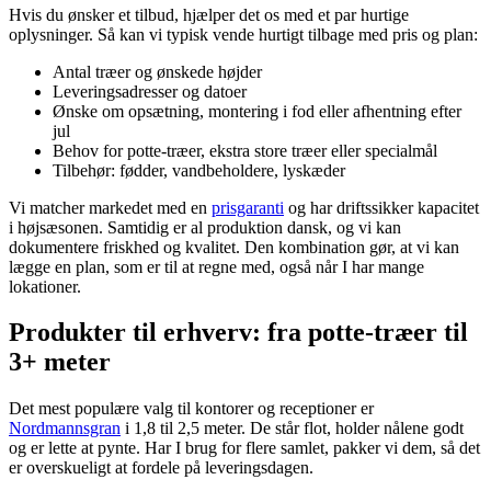
Hvis du ønsker et tilbud, hjælper det os med et par hurtige
oplysninger. Så kan vi typisk vende hurtigt tilbage med pris og plan:
Antal træer og ønskede højder
Leveringsadresser og datoer
Ønske om opsætning, montering i fod eller afhentning efter
jul
Behov for potte-træer, ekstra store træer eller specialmål
Tilbehør: fødder, vandbeholdere, lyskæder
Vi matcher markedet med en
prisgaranti
og har driftssikker kapacitet
i højsæsonen. Samtidig er al produktion dansk, og vi kan
dokumentere friskhed og kvalitet. Den kombination gør, at vi kan
lægge en plan, som er til at regne med, også når I har mange
lokationer.
Produkter til erhverv: fra potte-træer til
3+ meter
Det mest populære valg til kontorer og receptioner er
Nordmannsgran
i 1,8 til 2,5 meter. De står flot, holder nålene godt
og er lette at pynte. Har I brug for flere samlet, pakker vi dem, så det
er overskueligt at fordele på leveringsdagen.