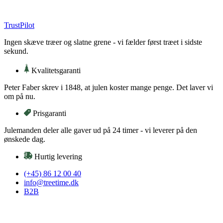
Videre
til
TrustPilot
indhold
Ingen skæve træer og slatne grene - vi fælder først træet i sidste
sekund.
Kvalitetsgaranti
Peter Faber skrev i 1848, at julen koster mange penge. Det laver vi
om på nu.
Prisgaranti
Julemanden deler alle gaver ud på 24 timer - vi leverer på den
ønskede dag.
Hurtig levering
(+45) 86 12 00 40
info@treetime.dk
B2B