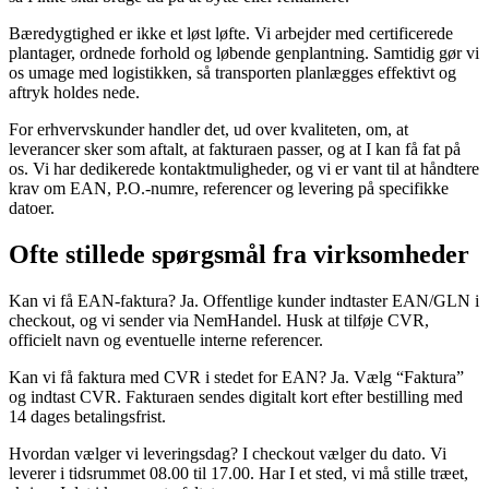
Bæredygtighed er ikke et løst løfte. Vi arbejder med certificerede
plantager, ordnede forhold og løbende genplantning. Samtidig gør vi
os umage med logistikken, så transporten planlægges effektivt og
aftryk holdes nede.
For erhvervskunder handler det, ud over kvaliteten, om, at
leverancer sker som aftalt, at fakturaen passer, og at I kan få fat på
os. Vi har dedikerede kontaktmuligheder, og vi er vant til at håndtere
krav om EAN, P.O.-numre, referencer og levering på specifikke
datoer.
Ofte stillede spørgsmål fra virksomheder
Kan vi få EAN-faktura? Ja. Offentlige kunder indtaster EAN/GLN i
checkout, og vi sender via NemHandel. Husk at tilføje CVR,
officielt navn og eventuelle interne referencer.
Kan vi få faktura med CVR i stedet for EAN? Ja. Vælg “Faktura”
og indtast CVR. Fakturaen sendes digitalt kort efter bestilling med
14 dages betalingsfrist.
Hvordan vælger vi leveringsdag? I checkout vælger du dato. Vi
leverer i tidsrummet 08.00 til 17.00. Har I et sted, vi må stille træet,