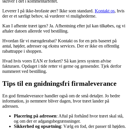
skriver I det i kommentarfeltet.
Leverer I på ikke-brofaste øer? Ikke som standard.
Kontakt os
, hvis
der er et særligt behov, så vurderer vi mulighederne.
Kan I afhente træet igen? Ja. Afhentning efter jul kan tilkøbes, og vi
aftaler datoen allerede ved bestilling.
Hvordan får vi mængderabat? Kontakt os for en pris baseret på
antal, højder, adresser og ekstra services. Der er ikke en offentlig
rabattrappe i shoppen.
Hvad hvis vores EAN er forkert? Så kan jeres system afvise
fakturaen. Opdaget i tide retter vi gerne og gensender. Tjek derfor
nummeret ved bestilling.
Tips til en gnidningsfri firmaleverance
En god firmaleverance handler også om de små detaljer. Jo bedre
information, jo nemmere bliver dagen, hvor træet lander på
adressen.
Placering på adressen
: Aftal på forhånd hvor træet skal stå,
og om der er adgangsbegrænsninger.
Sikkerhed og opsætning
: Vælg en fod, der passer til højden.