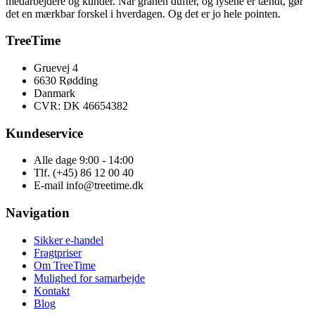
medarbejdere og kunder. Når granen dufter, og lysene er tændt, gør
det en mærkbar forskel i hverdagen. Og det er jo hele pointen.
TreeTime
Gruevej 4
6630 Rødding
Danmark
CVR: DK 46654382
Kundeservice
Alle dage 9:00 - 14:00
Tlf. (+45) 86 12 00 40
E-mail info@treetime.dk
Navigation
Sikker e-handel
Fragtpriser
Om TreeTime
Mulighed for samarbejde
Kontakt
Blog