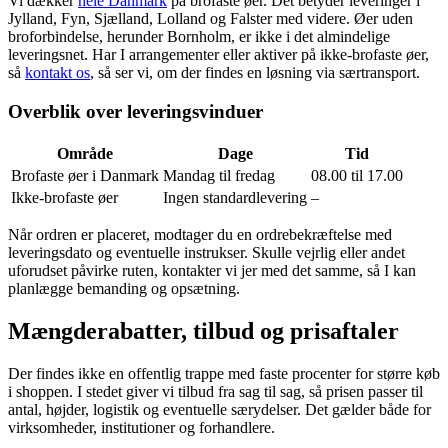
Vi dækker
hele Danmark
på brofaste øer. Det betyder leveringer i
Jylland, Fyn, Sjælland, Lolland og Falster med videre. Øer uden
broforbindelse, herunder Bornholm, er ikke i det almindelige
leveringsnet. Har I arrangementer eller aktiver på ikke-brofaste øer,
så
kontakt os
, så ser vi, om der findes en løsning via særtransport.
Overblik over leveringsvinduer
Område
Dage
Tid
Brofaste øer i Danmark
Mandag til fredag
08.00 til 17.00
Ikke-brofaste øer
Ingen standardlevering
–
Når ordren er placeret, modtager du en ordrebekræftelse med
leveringsdato og eventuelle instrukser. Skulle vejrlig eller andet
uforudset påvirke ruten, kontakter vi jer med det samme, så I kan
planlægge bemanding og opsætning.
Mængderabatter, tilbud og prisaftaler
Der findes ikke en offentlig trappe med faste procenter for større køb
i shoppen. I stedet giver vi tilbud fra sag til sag, så prisen passer til
antal, højder, logistik og eventuelle særydelser. Det gælder både for
virksomheder, institutioner og forhandlere.