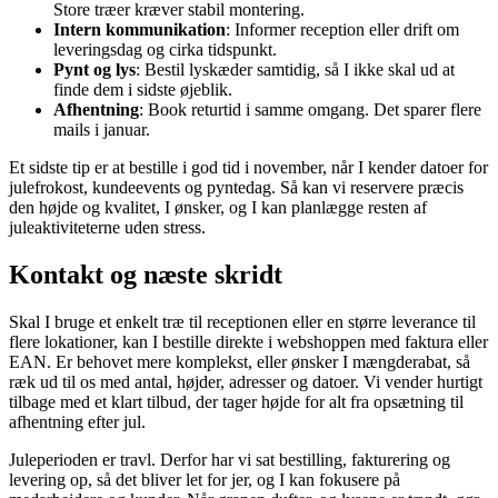
Store træer kræver stabil montering.
Intern kommunikation
: Informer reception eller drift om
leveringsdag og cirka tidspunkt.
Pynt og lys
: Bestil lyskæder samtidig, så I ikke skal ud at
finde dem i sidste øjeblik.
Afhentning
: Book returtid i samme omgang. Det sparer flere
mails i januar.
Et sidste tip er at bestille i god tid i november, når I kender datoer for
julefrokost, kundeevents og pyntedag. Så kan vi reservere præcis
den højde og kvalitet, I ønsker, og I kan planlægge resten af
juleaktiviteterne uden stress.
Kontakt og næste skridt
Skal I bruge et enkelt træ til receptionen eller en større leverance til
flere lokationer, kan I bestille direkte i webshoppen med faktura eller
EAN. Er behovet mere komplekst, eller ønsker I mængderabat, så
ræk ud til os med antal, højder, adresser og datoer. Vi vender hurtigt
tilbage med et klart tilbud, der tager højde for alt fra opsætning til
afhentning efter jul.
Juleperioden er travl. Derfor har vi sat bestilling, fakturering og
levering op, så det bliver let for jer, og I kan fokusere på