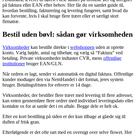
på faktura eller EAN efter behov. Her får du en samlet guide til,
hvordan bestilling, fakturering og levering fungerer, samt hvad du
kan forvente, hvis I skal bruge flere træer eller et særligt stort
firmatræ.
Bestil uden bøvl: sådan gør virksomheden
Virksomheder
kan bestille direkte i
webshoppen
uden at oprette
konto. Vælg højde, antal og tilbehør, og vælg så “Faktura” ved
betaling. Private virksomheder indtaster CVR, mens
offentlige
institutioner
bruger EAN/GLN.
Når ordren er lagt, sender vi automatisk en digital faktura. Offentlige
kunder modtager den via NemHandel i det format, jeres system
bruger. Betalingsfristen for erhverv er 14 dage.
Virksomheder, der bestiller flere træer med levering til flere adresser,
kan enten gennemføre flere ordrer med individuel leveringsdato eller
kontakte os for at samle det i en aftale. Begge dele er helt ok.
Efter en kort bestilling på siden er der kun tilbage at glæde sig til
duften af frisk gran.
Efterfølgende er det ofte rart med en oversigt over selve flowet. Her