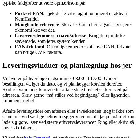
typiske faldgruber at være opmærksom på:
Forkert EAN
: Tjek de 13 cifre og at nummeret er aktivt i
NemHandel.
Manglende reference
: Skriv P.O.-nr. eller sagsnr., hvis jeres
økonomi kræver det.
Uoverensstemmelse i navn/adresse
: Brug den juridiske
stavemåde, som jeres system kender.
EAN-felt tomt
: Offentlige enheder skal have EAN. Private
kan bruge CVR-faktura.
Leveringsvinduer og planlægning hos jer
Vi leverer på hverdage i tidsrummet 08.00 til 17.00. Under
bestillingen vælger du dato, og vi planlægger kørslen derefter.
Skulle I være ude, kan vi efter aftale stille træet et sikkert sted på
adressen. Skriv gerne “må stilles ved bagindgang” eller lignende i
kommentarfeltet.
Aftalte leveringstider om aftenen eller i weekenden indgår ikke som
standard. Ved særlige behov forsøger vi gerne at hjælpe, når det kan
lade sig gøre, især ved større erhvervsleverancer. Ring eller skriv, så
tager vi dialogen.