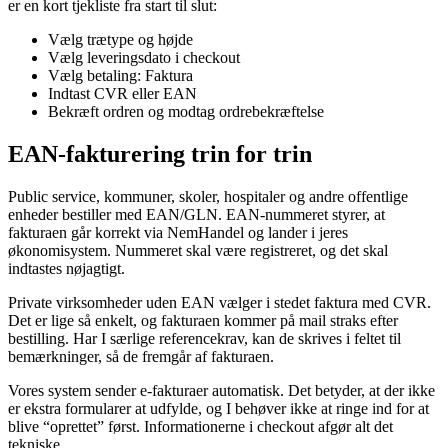
er en kort tjekliste fra start til slut:
Vælg trætype og højde
Vælg leveringsdato i checkout
Vælg betaling: Faktura
Indtast CVR eller EAN
Bekræft ordren og modtag ordrebekræftelse
EAN-fakturering trin for trin
Public service, kommuner, skoler, hospitaler og andre offentlige
enheder bestiller med EAN/GLN. EAN-nummeret styrer, at
fakturaen går korrekt via NemHandel og lander i jeres
økonomisystem. Nummeret skal være registreret, og det skal
indtastes nøjagtigt.
Private virksomheder uden EAN vælger i stedet faktura med CVR.
Det er lige så enkelt, og fakturaen kommer på mail straks efter
bestilling. Har I særlige referencekrav, kan de skrives i feltet til
bemærkninger, så de fremgår af fakturaen.
Vores system sender e-fakturaer automatisk. Det betyder, at der ikke
er ekstra formularer at udfylde, og I behøver ikke at ringe ind for at
blive “oprettet” først. Informationerne i checkout afgør alt det
tekniske.