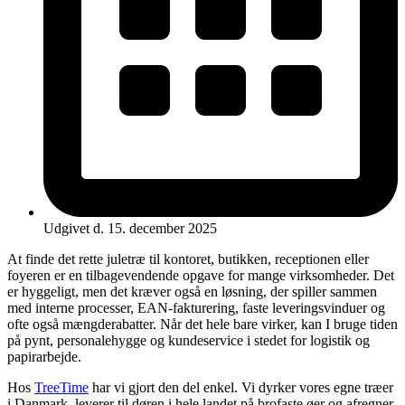
Udgivet d. 15. december 2025
At finde det rette juletræ til kontoret, butikken, receptionen eller
foyeren er en tilbagevendende opgave for mange virksomheder. Det
er hyggeligt, men det kræver også en løsning, der spiller sammen
med interne processer, EAN-fakturering, faste leveringsvinduer og
ofte også mængderabatter. Når det hele bare virker, kan I bruge tiden
på pynt, personalehygge og kundeservice i stedet for logistik og
papirarbejde.
Hos
TreeTime
har vi gjort den del enkel. Vi dyrker vores egne træer
i Danmark, leverer til døren i hele landet på brofaste øer og afregner